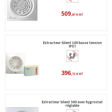
509
,87 €
HT
Extracteur Silent 100 basse tension
IP57
396
,71 €
HT
Extracteur Silent 300 avec hygrostat
réglable