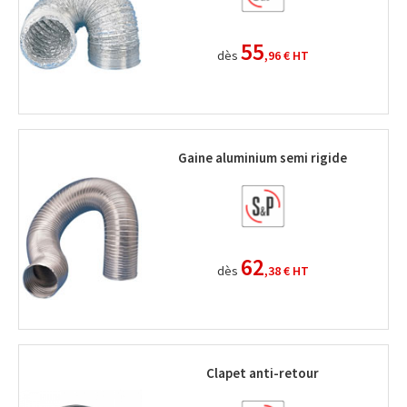
55
dès
,96 €
HT
Gaine aluminium semi rigide
62
dès
,38 €
HT
Clapet anti-retour