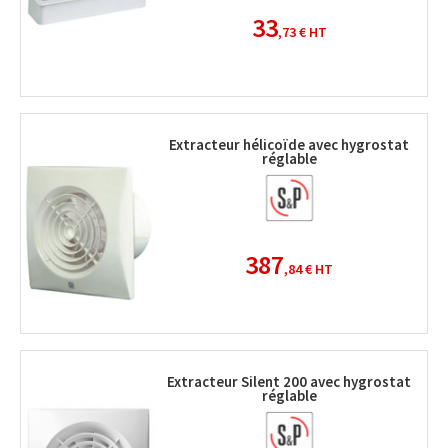
33
,73 €
HT
Extracteur hélicoïde avec hygrostat
réglable
387
,84 €
HT
Extracteur Silent 200 avec hygrostat
réglable