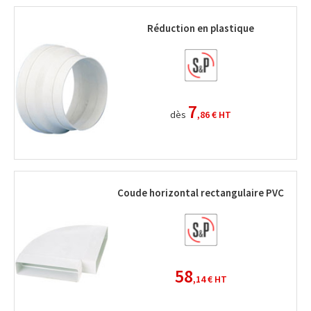
Réduction en plastique
7
dès
,86 €
HT
Coude horizontal rectangulaire PVC
58
,14 €
HT