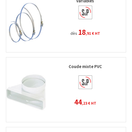
variables
18
dès
,91 €
HT
Coude mixte PVC
44
,23 €
HT