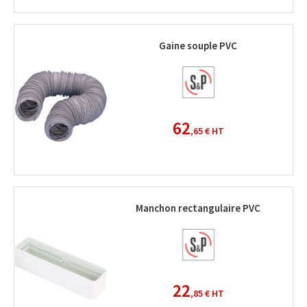
Gaine souple PVC
62
,65 €
HT
Manchon rectangulaire PVC
22
,85 €
HT