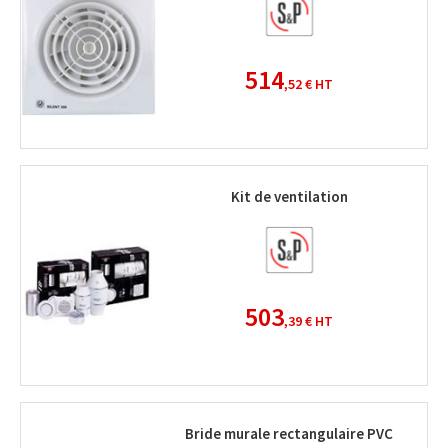
514
,52 €
HT
Kit de ventilation
503
,39 €
HT
Bride murale rectangulaire PVC