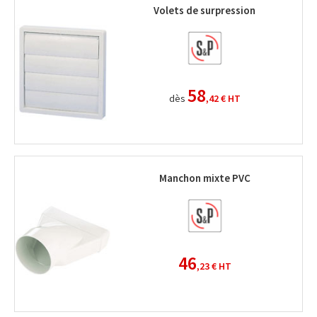
Volets de surpression
58
dès
,42 €
HT
Manchon mixte PVC
46
,23 €
HT