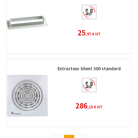
25
,97 €
HT
Extracteur Silent 300 standard
286
,15 €
HT