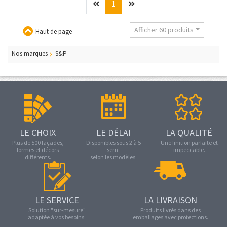
Précédent
(current)
Suivant
1
Afficher 60 produits
Haut de page
Nos marques
S&P
LE CHOIX
LE DÉLAI
LA QUALITÉ
Plus de 500 façades,
Disponibles sous 2 à 5
Une finition parfaite et
formes et décors
sem.
impeccable.
différents.
selon les modèles.
LE SERVICE
LA LIVRAISON
Solution "sur-mesure"
Produits livrés dans des
adaptée à vos besoins.
emballages avec protections.