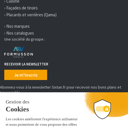
› Cuisine
› Façades de tiroirs
› Placards et verrières (Qama)
› Nos marques
› Nos catalogues
Une société du groupe :
RECEVOIR LA NEWSLETTER
Je m'inscris
Abonnez-vous à la newsletter Sixtan.fr pour recevoir nos bons plans et
nouveautés
MOYENS DE PAIEMENT
SIXTAN distribue, conditionne et achemine des produits d'équipement et
de prêt à poser de cuisine, salles de bains, placards et dressing.