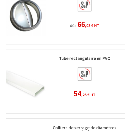
66
dès
,03 €
HT
Tube rectangulaire en PVC
54
,25 €
HT
Colliers de serrage de diamètres