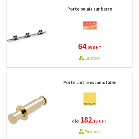
Porte balais sur barre
64
,05 €
HT
En stock
Porte cintre escamotable
182
dès
,15 €
HT
En stock