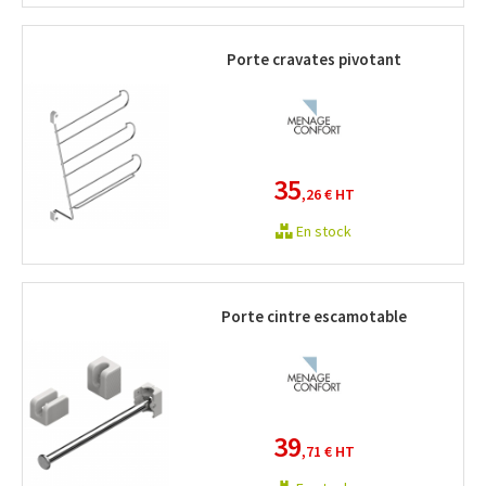
Porte cravates pivotant
35
,26 €
HT
En stock
Porte cintre escamotable
39
,71 €
HT