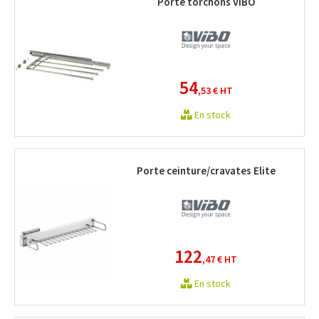
Porte torchons VIBO
54
,53 €
HT
En stock
Porte ceinture/cravates Elite
122
,47 €
HT
En stock