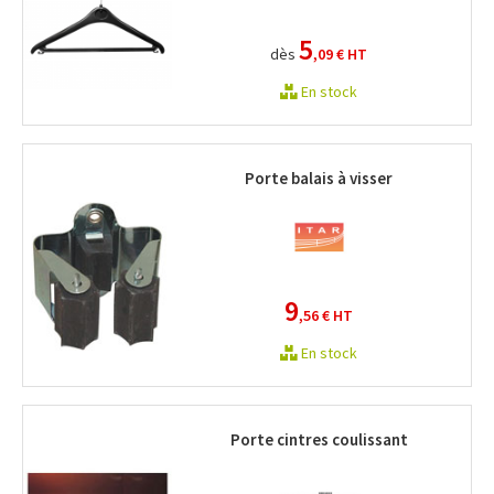
5
dès
,09 €
HT
En stock
Porte balais à visser
9
,56 €
HT
En stock
Porte cintres coulissant