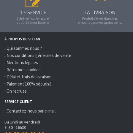
LE SERVICE
LA LIVRAISON
Solution "sur-mesure"
Produits livrés dans des
adaptée à vos besoins.
emballages avec protections.
À PROPOS DE SIXTAN
› Qui sommes nous ?
› Nos conditions générales de vente
› Mentions légales
› Gérer mes cookies
› Délai et frais de livraison
› Paiement 100% sécurisé
› On recrute
SERVICE CLIENT
› Contactez-nous par e-mail
Du lundi au vendredi
8h30 - 16h30