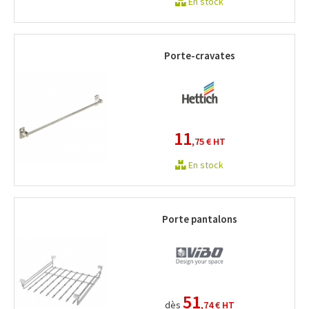
En stock
Porte-cravates
11
,75 €
HT
En stock
Porte pantalons
51
dès
,74 €
HT