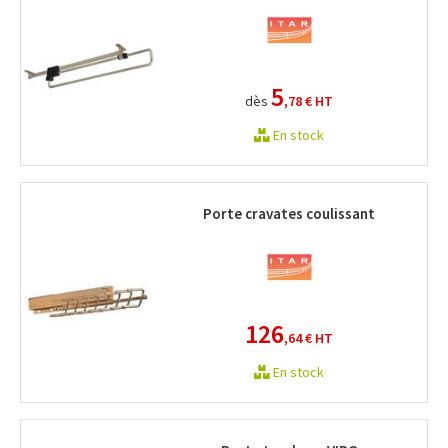
5
dès
,78 €
HT
En stock
Porte cravates coulissant
126
,64 €
HT
En stock