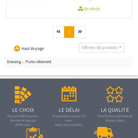
En stock
Précédent
(current)
Suivant
1
Afficher 60 produits
Haut de page
Dressing
Porte-vêtement
LE CHOIX
LE DÉLAI
LA QUALITÉ
Plus de 500 façades,
Disponibles sous 2 à 5
Une finition parfaite et
formes et décors
sem.
impeccable.
différents.
selon les modèles.