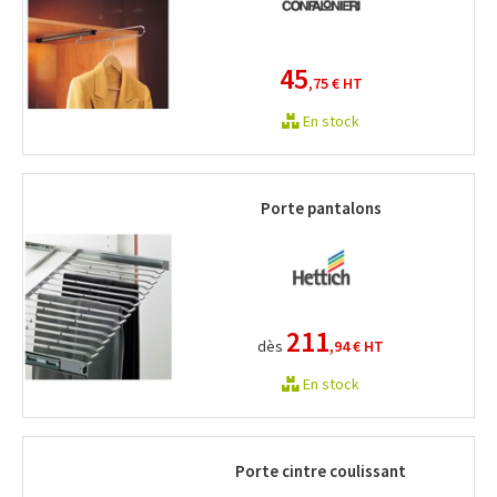
45
,75 €
HT
En stock
Porte pantalons
211
dès
,94 €
HT
En stock
Porte cintre coulissant