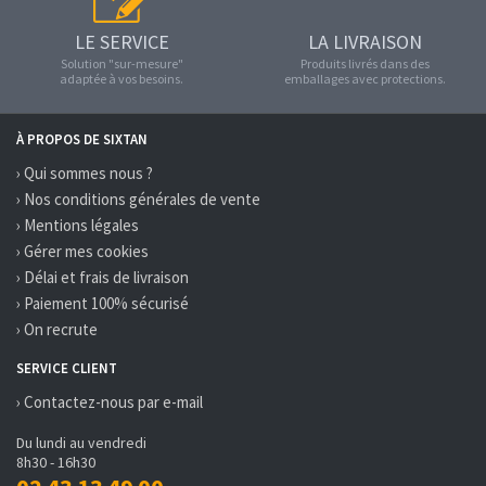
LE SERVICE
LA LIVRAISON
Solution "sur-mesure"
Produits livrés dans des
adaptée à vos besoins.
emballages avec protections.
À PROPOS DE SIXTAN
› Qui sommes nous ?
› Nos conditions générales de vente
› Mentions légales
› Gérer mes cookies
› Délai et frais de livraison
› Paiement 100% sécurisé
› On recrute
SERVICE CLIENT
› Contactez-nous par e-mail
Du lundi au vendredi
8h30 - 16h30