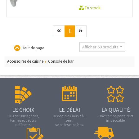
En stock
Précédent
(current)
Suivant
1
Afficher 60 produits
Haut de page
Accessoires de cuisine
Console de bar
LE CHOIX
LE DÉLAI
LA QUALITÉ
Plus de 500 façades,
Disponibles sous 2 à 5
Une finition parfaite et
formes et décors
sem.
impeccable.
différents.
selon les modèles.