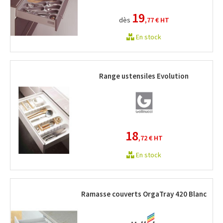
19
dès
,77 €
HT
En stock
Range ustensiles Evolution
18
,72 €
HT
En stock
Ramasse couverts OrgaTray 420 Blanc