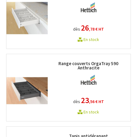
26
dès
,78 €
HT
En stock
Range couverts OrgaTray 590
Anthracite
23
dès
,56 €
HT
En stock
Tapis antidérapant