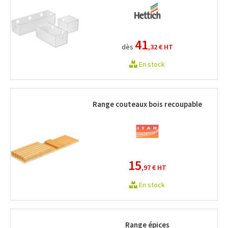
41
dès
,32 €
HT
En stock
Range couteaux bois recoupable
15
,97 €
HT
En stock
Range épices