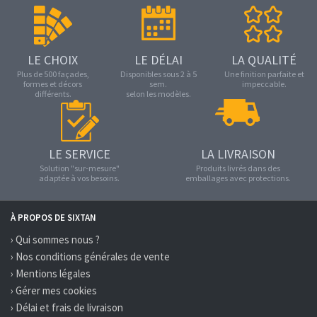
LE CHOIX
LE DÉLAI
LA QUALITÉ
Plus de 500 façades,
Disponibles sous 2 à 5
Une finition parfaite et
formes et décors
sem.
impeccable.
différents.
selon les modèles.
LE SERVICE
LA LIVRAISON
Solution "sur-mesure"
Produits livrés dans des
adaptée à vos besoins.
emballages avec protections.
À PROPOS DE SIXTAN
› Qui sommes nous ?
› Nos conditions générales de vente
› Mentions légales
› Gérer mes cookies
› Délai et frais de livraison