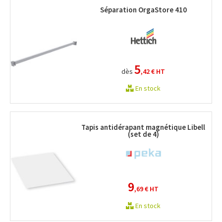
Séparation OrgaStore 410
5
dès
,42 €
HT
En stock
Tapis antidérapant magnétique Libell
(set de 4)
9
,69 €
HT
En stock