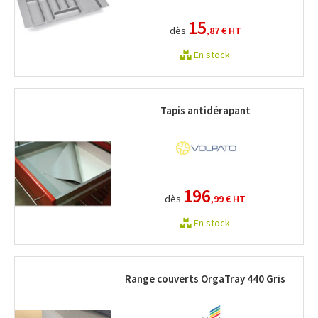
15
dès
,87 €
HT
En stock
Tapis antidérapant
196
dès
,99 €
HT
En stock
Range couverts OrgaTray 440 Gris