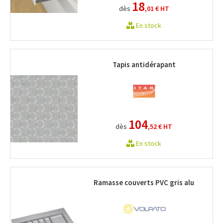
18
dès
,01 €
HT
En stock
Tapis antidérapant
104
dès
,52 €
HT
En stock
Ramasse couverts PVC gris alu