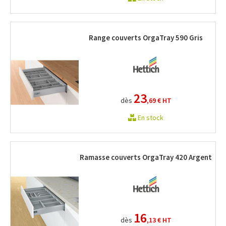
Range couverts OrgaTray 590 Gris
23
dès
,69 €
HT
En stock
Ramasse couverts OrgaTray 420 Argent
16
dès
,13 €
HT