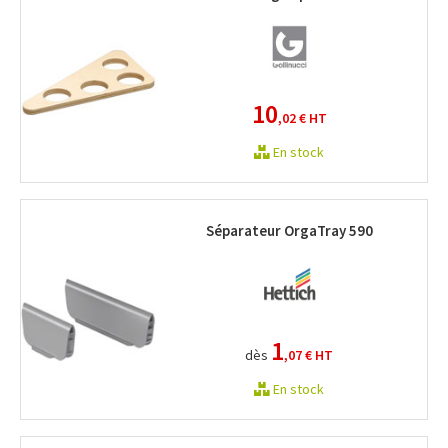
10
,02 €
HT
En stock
Séparateur OrgaTray 590
1
dès
,07 €
HT
En stock