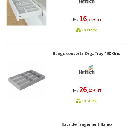
16
dès
,13 €
HT
En stock
Range couverts OrgaTray 490 Gris
26
dès
,42 €
HT
En stock
Bacs de rangement Banio