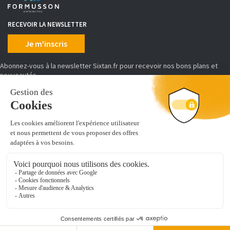
RECEVOIR LA NEWSLETTER
Je m'inscris
Abonnez-vous à la newsletter Sixtan.fr pour recevoir nos bons plans et
nouveautés
MOYENS DE PAIEMENT
SIXTAN distribue, conditionne et achemine des produits d'équipement et
de prêt à poser de cuisine, salles de bains, placards et dressing.
Découvrez de nombreuses références pour aménager votre intérieur :
vous cherchez un
évier de synthèse
, un caisson d'armoire ou encore u
module colonne-tablette et penderie pour dressing
. Vous êtes au
bon endroit !
Leader de l'équipement de cuisine en ligne, nous sommes distributeurs de
marques professionnelles, gage de qualité et de sérénité.
Nous mettons à jour nos produits quotidiennement sur notre site. Notre
logistique vous assure une livraison dans les plus courts délais sur toute la
France.
Des questions sur votre commande ou le choix de vos produits, notre
service client vous répond du lundi au vendredi de 08h30 à 16h30.