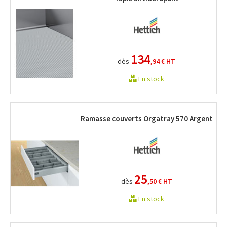
134
dès
,94 €
HT
En stock
Ramasse couverts Orgatray 570 Argent
25
dès
,50 €
HT
En stock