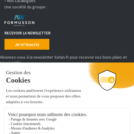
› Nos catalogues
Une société du groupe :
RECEVOIR LA NEWSLETTER
Je m'inscris
Abonnez-vous à la newsletter Sixtan.fr pour recevoir nos bons plans et
nouveautés
MOYENS DE PAIEMENT
SIXTAN distribue, conditionne et achemine des produits d'équipement et
de prêt à poser de cuisine, salles de bains, placards et dressing.
Découvrez de nombreuses références pour aménager votre intérieur :
vous cherchez un
évier de synthèse
, un caisson d'armoire ou encore u
module colonne-tablette et penderie pour dressing
. Vous êtes au
bon endroit !
Leader de l'équipement de cuisine en ligne, nous sommes distributeurs de
marques professionnelles, gage de qualité et de sérénité.
Nous mettons à jour nos produits quotidiennement sur notre site. Notre