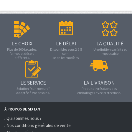
LE CHOIX
LE DÉLAI
LA QUALITÉ
Plus de 500 façades,
Disponibles sous 2 à 5
Une finition parfaite et
formes et décors
sem.
impeccable.
différents.
selon les modèles.
LE SERVICE
LA LIVRAISON
Solution "sur-mesure"
Produits livrés dans des
adaptée à vos besoins.
emballages avec protections.
À PROPOS DE SIXTAN
› Qui sommes nous ?
› Nos conditions générales de vente