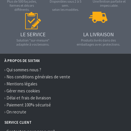
Plus de 500 façades,
Disponibles sous 2 à 5
Une finition parfaite et
formes et décors
sem.
impeccable.
différents.
selon les modèles.
LE SERVICE
LA LIVRAISON
Solution "sur-mesure"
Produits livrés dans des
adaptée à vos besoins.
emballages avec protections.
À PROPOS DE SIXTAN
› Qui sommes nous ?
› Nos conditions générales de vente
› Mentions légales
› Gérer mes cookies
› Délai et frais de livraison
› Paiement 100% sécurisé
› On recrute
SERVICE CLIENT