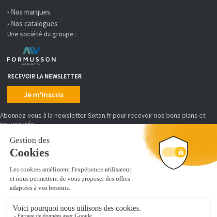
› Nos marques
› Nos catalogues
Une société du groupe :
RECEVOIR LA NEWSLETTER
Je m'inscris
Abonnez-vous à la newsletter Sixtan.fr pour recevoir nos bons plans et
nouveautés
MOYENS DE PAIEMENT
SIXTAN distribue, conditionne et achemine des produits d'équipement et
de prêt à poser de cuisine, salles de bains, placards et dressing.
Découvrez de nombreuses références pour aménager votre intérieur :
vous cherchez un
évier de synthèse
, un caisson d'armoire ou encore u
module colonne-tablette et penderie pour dressing
. Vous êtes au
bon endroit !