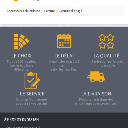
Accessoires de cuisine
Ferrure
Ferrure d'angle
LE CHOIX
LE DÉLAI
LA QUALITÉ
Plus de 500 façades,
Disponibles sous 2 à 5
Une finition parfaite et
formes et décors
sem.
impeccable.
différents.
selon les modèles.
LE SERVICE
LA LIVRAISON
Solution "sur-mesure"
Produits livrés dans des
adaptée à vos besoins.
emballages avec protections.
À PROPOS DE SIXTAN