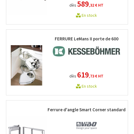
589
dès
,32 €
HT
En stock
FERRURE LeMans II porte de 600
619
dès
,73 €
HT
En stock
Ferrure d'angle Smart Corner standard