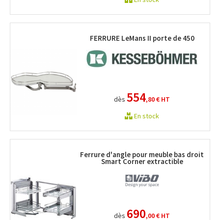
FERRURE LeMans II porte de 450
554
dès
,80 €
HT
En stock
Ferrure d'angle pour meuble bas droit
Smart Corner extractible
690
dès
,00 €
HT