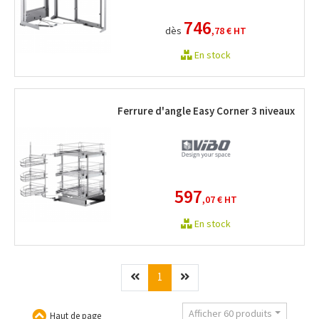
746
dès
,78 €
HT
En stock
Ferrure d'angle Easy Corner 3 niveaux
597
,07 €
HT
En stock
Précédent
(current)
Suivant
1
Afficher 60 produits
Haut de page