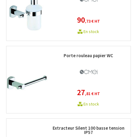
90
,73 €
HT
En stock
Porte rouleau papier WC
27
,81 €
HT
En stock
Extracteur Silent 100 basse tension
IP57