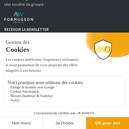
Une société du groupe :
RECEVOIR LA NEWSLETTER
Je m'inscris
Abonnez-vous à la newsletter Sixtan.fr pour recevoir nos bons plans et
nouveautés
MOYENS DE PAIEMENT
SIXTAN distribue, conditionne et achemine des produits d'équipement et
de prêt à poser de cuisine, salles de bains, placards et dressing.
Découvrez de nombreuses références pour aménager votre intérieur :
vous cherchez un
évier de synthèse
, un caisson d'armoire ou encore u
module colonne-tablette et penderie pour dressing
. Vous êtes au
bon endroit !
Leader de l'équipement de cuisine en ligne, nous sommes distributeurs de
marques professionnelles, gage de qualité et de sérénité.
Nous mettons à jour nos produits quotidiennement sur notre site. Notre
logistique vous assure une livraison dans les plus courts délais sur toute la