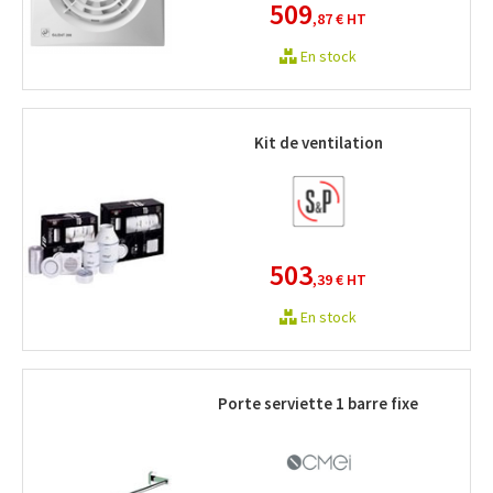
509
,87 €
HT
En stock
Kit de ventilation
503
,39 €
HT
En stock
Porte serviette 1 barre fixe