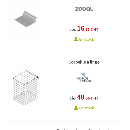
16
dès
,11 €
HT
En stock
Corbeille à linge
40
dès
,56 €
HT
En stock