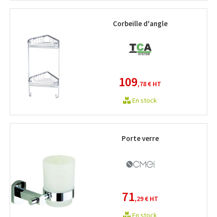
Corbeille d'angle
109
,78 €
HT
En stock
Porte verre
71
,29 €
HT
En stock