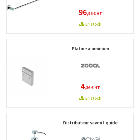
96
,96 €
HT
En stock
Platine aluminium
4
,36 €
HT
En stock
Distributeur savon liquide