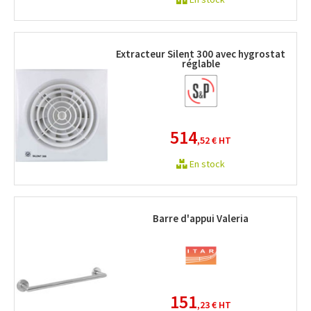
Extracteur Silent 300 avec hygrostat
réglable
514
,52 €
HT
En stock
Barre d'appui Valeria
151
,23 €
HT