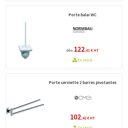
Porte balai WC
122
dès
,61 €
HT
En stock
Porte serviette 2 barres pivotantes
102
,42 €
HT
En stock