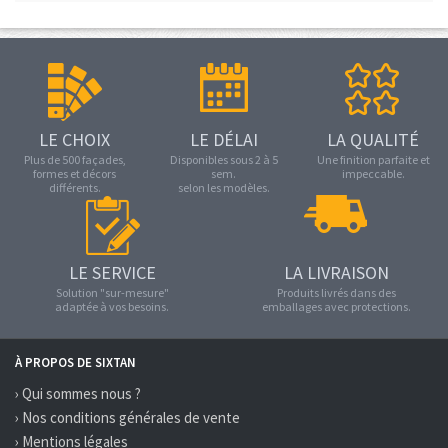
LE CHOIX
LE DÉLAI
LA QUALITÉ
Plus de 500 façades,
Disponibles sous 2 à 5
Une finition parfaite et
formes et décors
sem.
impeccable.
différents.
selon les modèles.
LE SERVICE
LA LIVRAISON
Solution "sur-mesure"
Produits livrés dans des
adaptée à vos besoins.
emballages avec protections.
À PROPOS DE SIXTAN
› Qui sommes nous ?
› Nos conditions générales de vente
› Mentions légales