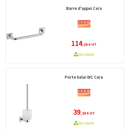
Barre d'appui Cara
114
,26 €
HT
En stock
Porte balai WC Cara
39
,38 €
HT
En stock