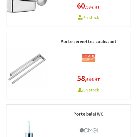
60
,93 €
HT
En stock
Porte serviettes coulissant
58
,64 €
HT
En stock
Porte balai WC