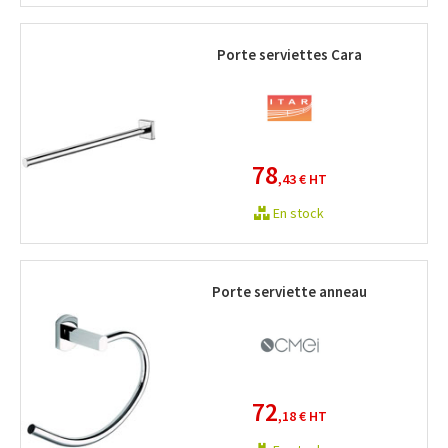
Porte serviettes Cara
78
,43 €
HT
En stock
Porte serviette anneau
72
,18 €
HT