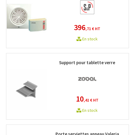
396
,71 €
HT
En stock
Support pour tablette verre
10
,41 €
HT
En stock
Porte serviettes anneau Valeria