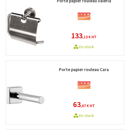
Porte papier rouleau Valeria
133
,13 €
HT
En stock
Porte papier rouleau Cara
63
,67 €
HT
En stock