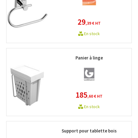
29
,39 €
HT
En stock
Panier à linge
185
,60 €
HT
En stock
Support pour tablette bois