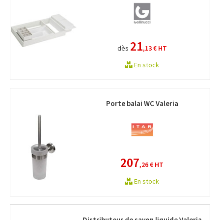
21
dès
,13 €
HT
En stock
Porte balai WC Valeria
207
,26 €
HT
En stock
Distributeur de savon liquide Valeria