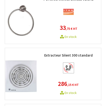
33
,75 €
HT
En stock
Extracteur Silent 300 standard
286
,15 €
HT
En stock