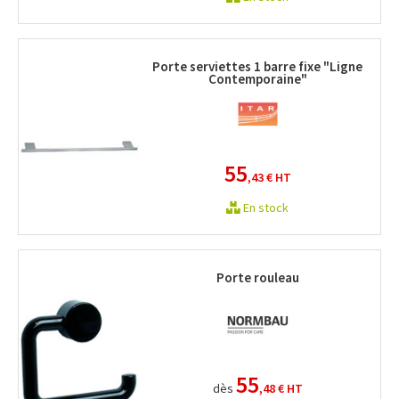
Porte serviettes 1 barre fixe "Ligne
Contemporaine"
55
,43 €
HT
En stock
Porte rouleau
55
dès
,48 €
HT