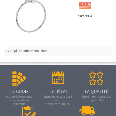
107,23 €
› Voir plus d'articles similaires
LE CHOIX
LE DÉLAI
LA QUALITÉ
Plus de 500 façades,
Disponibles sous 2 à 5
Une finition parfaite et
formes et décors
sem.
impeccable.
différents.
selon les modèles.