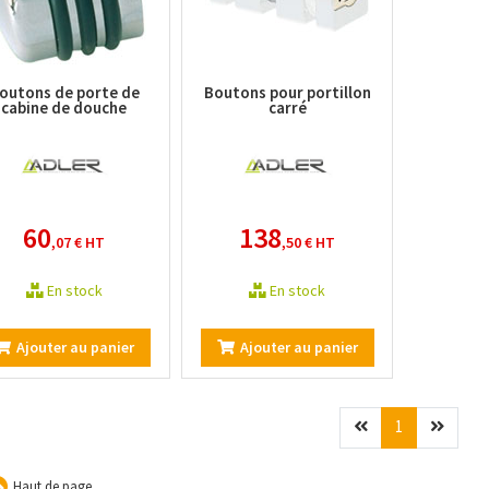
outons de porte de
Boutons pour portillon
cabine de douche
carré
60
138
,07 €
HT
,50 €
HT
En stock
En stock
Ajouter au panier
Ajouter au panier
Précédent
(current)
Suivan
1
Haut de page