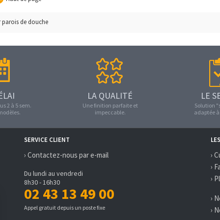
r parois de douche
ÉLAI
LA QUALITÉ
LE S
us 2 à 5 sem.
Une finition parfaite et
Solution 
 modèles.
impeccable.
adaptée à 
SERVICE CLIENT
LE
› Contactez-nous par e-mail
› C
› F
Du lundi au vendredi
› P
8h30 - 16h30
02 43 13 49 00
› 
Appel gratuit depuis un poste fixe
› 