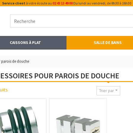
Service client
à votre écoute au
02 43 13 49 00
Du lundi au vendredi, de 8h30 à 16h30
CAISSONS À PLAT
SALLE DE BAINS
r parois de douche
ESSOIRES POUR PAROIS DE DOUCHE
uits
Trier par