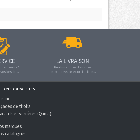
ERVICE
LA LIVRAISON
"sur-mesure"
Produits livrés dans des
vos besoins.
emballages avec protections.
S CONFIGURATEURS
uisine
açades de tiroirs
lacards et verrières (Qama)
Nos marques
Nos catalogues