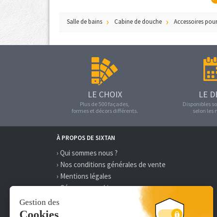
Salle de bains
Cabine de douche
Accessoires pou
LE CHOIX
LE D
Plus de 500 façades,
Disponibles so
formes et décors différents.
selon les
À PROPOS DE SIXTAN
› Qui sommes nous ?
› Nos conditions générales de vente
› Mentions légales
› Gérer mes cookies
› Délai et frais de livraison
› Paiement 100% sécurisé