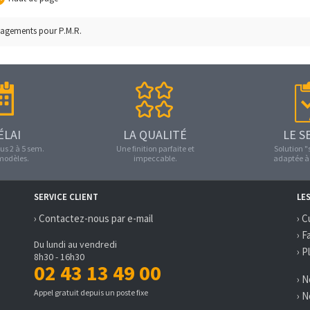
agements pour P.M.R.
ÉLAI
LA QUALITÉ
LE S
us 2 à 5 sem.
Une finition parfaite et
Solution 
 modèles.
impeccable.
adaptée à 
SERVICE CLIENT
LE
› Contactez-nous par e-mail
› C
› F
Du lundi au vendredi
› P
8h30 - 16h30
02 43 13 49 00
› 
Appel gratuit depuis un poste fixe
› 