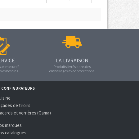
ERVICE
LA LIVRAISON
"sur-mesure"
Produits livrés dans des
vos besoins.
emballages avec protections.
S CONFIGURATEURS
uisine
açades de tiroirs
lacards et verrières (Qama)
Nos marques
Nos catalogues