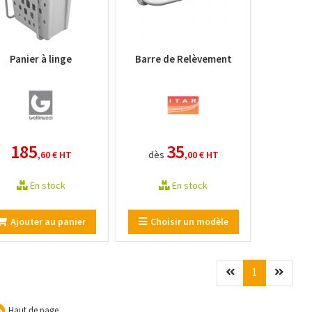
Panier à linge
Barre de Relèvement
185
35
,60 €
HT
dès
,00 €
HT
En stock
En stock
Ajouter au panier
Choisir un modèle
Précédent
(current)
Suivan
1
Haut de page