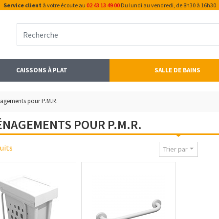
Service client
à votre écoute au
02 43 13 49 00
Du lundi au vendredi, de 8h30 à 16h30
CAISSONS À PLAT
SALLE DE BAINS
agements pour P.M.R.
NAGEMENTS POUR P.M.R.
uits
Trier par