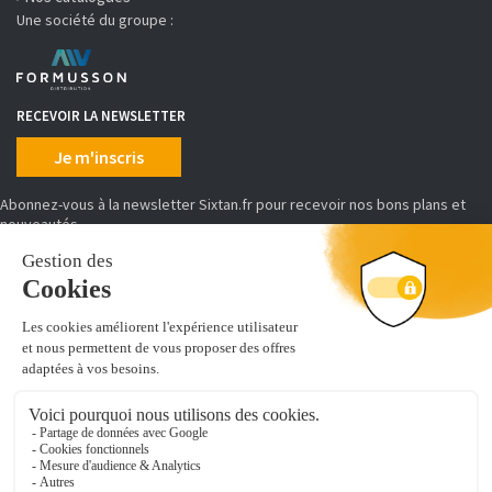
Une société du groupe :
RECEVOIR LA NEWSLETTER
Je m'inscris
Abonnez-vous à la newsletter Sixtan.fr pour recevoir nos bons plans et
nouveautés
MOYENS DE PAIEMENT
SIXTAN distribue, conditionne et achemine des produits d'équipement et
de prêt à poser de cuisine, salles de bains, placards et dressing.
Découvrez de nombreuses références pour aménager votre intérieur :
vous cherchez un
évier de synthèse
, un caisson d'armoire ou encore u
module colonne-tablette et penderie pour dressing
. Vous êtes au
bon endroit !
Leader de l'équipement de cuisine en ligne, nous sommes distributeurs de
marques professionnelles, gage de qualité et de sérénité.
Nous mettons à jour nos produits quotidiennement sur notre site. Notre