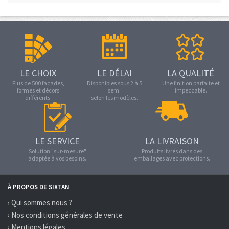
LE CHOIX
LE DÉLAI
LA QUALITÉ
Plus de 500 façades,
Disponibles sous 2 à 5
Une finition parfaite et
formes et décors
sem.
impeccable.
différents.
selon les modèles.
LE SERVICE
LA LIVRAISON
Solution "sur-mesure"
Produits livrés dans des
adaptée à vos besoins.
emballages avec protections.
À PROPOS DE SIXTAN
› Qui sommes nous ?
› Nos conditions générales de vente
› Mentions légales