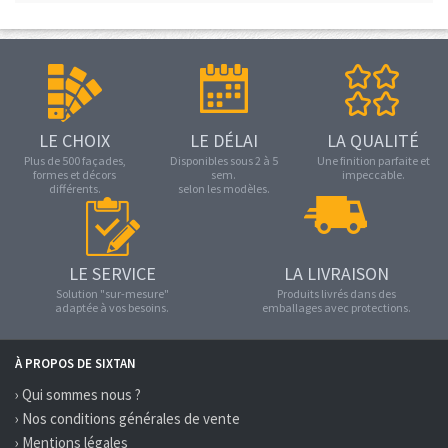
LE CHOIX
LE DÉLAI
LA QUALITÉ
Plus de 500 façades,
Disponibles sous 2 à 5
Une finition parfaite et
formes et décors
sem.
impeccable.
différents.
selon les modèles.
LE SERVICE
LA LIVRAISON
Solution "sur-mesure"
Produits livrés dans des
adaptée à vos besoins.
emballages avec protections.
À PROPOS DE SIXTAN
› Qui sommes nous ?
› Nos conditions générales de vente
› Mentions légales