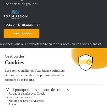
Une société du groupe :
RECEVOIR LA NEWSLETTER
Je m'inscris
Abonnez-vous à la newsletter Sixtan.fr pour recevoir nos bons plans et
nouveautés
MOYENS DE PAIEMENT
SIXTAN distribue, conditionne et achemine des produits d'équipement et
de prêt à poser de cuisine, salles de bains, placards et dressing.
Découvrez de nombreuses références pour aménager votre intérieur :
vous cherchez un
évier de synthèse
, un caisson d'armoire ou encore u
module colonne-tablette et penderie pour dressing
. Vous êtes au
bon endroit !
Leader de l'équipement de cuisine en ligne, nous sommes distributeurs de
marques professionnelles, gage de qualité et de sérénité.
Nous mettons à jour nos produits quotidiennement sur notre site. Notre