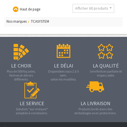
Afficher 60 produits
Haut de page
Nos marques
TCASYSTEM
LE CHOIX
LE DÉLAI
LA QUALITÉ
Plus de 500 façades,
Disponibles sous 2 à 5
Une finition parfaite et
formes et décors
sem.
impeccable.
différents.
selon les modèles.
LE SERVICE
LA LIVRAISON
Solution "sur-mesure"
Produits livrés dans des
adaptée à vos besoins.
emballages avec protections.