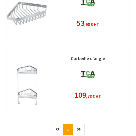
53
,68 €
HT
Corbeille d'angle
109
,78 €
HT
Précédent
(current)
Suivant
1