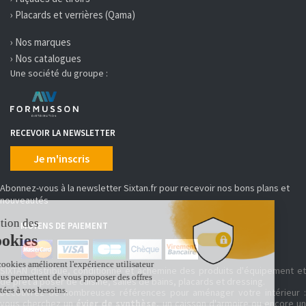
› Placards et verrières (Qama)
› Nos marques
› Nos catalogues
Une société du groupe :
RECEVOIR LA NEWSLETTER
Je m'inscris
Abonnez-vous à la newsletter Sixtan.fr pour recevoir nos bons plans et
nouveautés
MOYENS DE PAIEMENT
SIXTAN distribue, conditionne et achemine des produits d'équipement et
de prêt à poser de cuisine, salles de bains, placards et dressing.
Découvrez de nombreuses références pour aménager votre intérieur :
vous cherchez un
évier de synthèse
, un caisson d'armoire ou encore u