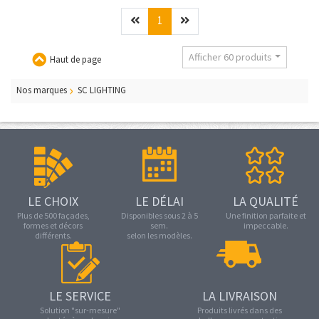
Précédent
(current)
Suivant
1
Afficher 60 produits
Haut de page
Nos marques
SC LIGHTING
LE CHOIX
LE DÉLAI
LA QUALITÉ
Plus de 500 façades,
Disponibles sous 2 à 5
Une finition parfaite et
formes et décors
sem.
impeccable.
différents.
selon les modèles.
LE SERVICE
LA LIVRAISON
Solution "sur-mesure"
Produits livrés dans des