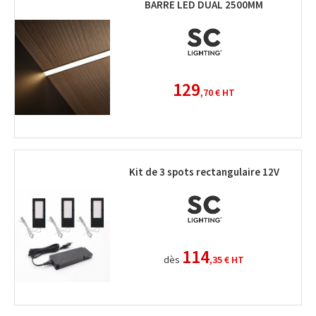
BARRE LED DUAL 2500MM
129
,70 €
HT
Kit de 3 spots rectangulaire 12V
114
dès
,35 €
HT