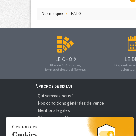
Nos marques
HAILO
LE CHOIX
LE D
Plus de 500 façades,
Disponibles so
formes et décors différents.
selon les
À PROPOS DE SIXTAN
› Qui sommes nous ?
› Nos conditions générales de vente
› Mentions légales
› Gérer mes cookies
› Délai et frais de livraison
› Paiement 100% sécurisé