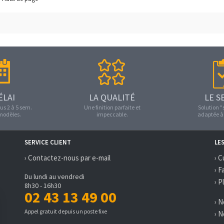
ÉLAI
LA QUALITÉ
LE S
us 2 à 5 sem.
Une finition parfaite et
Solution 
 modèles.
impeccable.
adaptée à 
SERVICE CLIENT
LE
› Contactez-nous par e-mail
› C
› F
Du lundi au vendredi
› P
8h30 - 16h30
02 43 13 49 00
› 
Appel gratuit depuis un poste fixe
› 