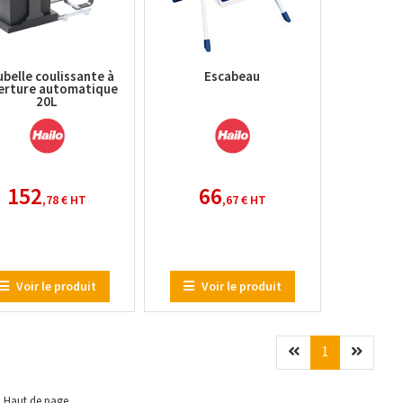
belle coulissante à
Escabeau
erture automatique
20L
152
66
,78 €
HT
,67 €
HT
Voir le produit
Voir le produit
Précédent
(current)
Suivan
1
Haut de page