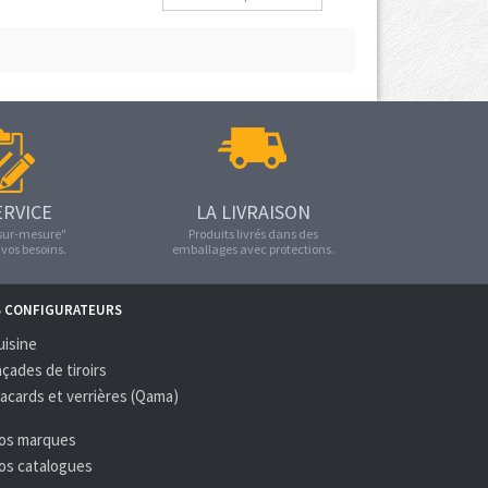
ERVICE
LA LIVRAISON
"sur-mesure"
Produits livrés dans des
vos besoins.
emballages avec protections.
S CONFIGURATEURS
uisine
açades de tiroirs
lacards et verrières (Qama)
Nos marques
Nos catalogues