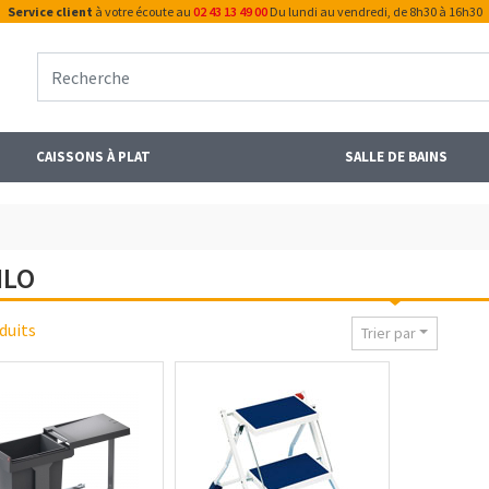
Service client
à votre écoute au
02 43 13 49 00
Du lundi au vendredi, de 8h30 à 16h30
CAISSONS À PLAT
SALLE DE BAINS
ILO
duits
Trier par