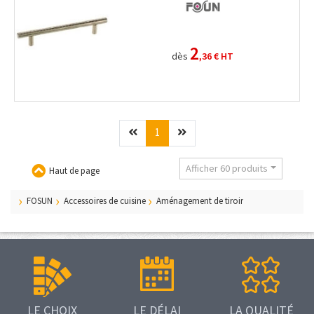
2
dès
,36 €
HT
Précédent
(current)
Suivant
1
Afficher 60 produits
Haut de page
FOSUN
Accessoires de cuisine
Aménagement de tiroir
LE CHOIX
LE DÉLAI
LA QUALITÉ