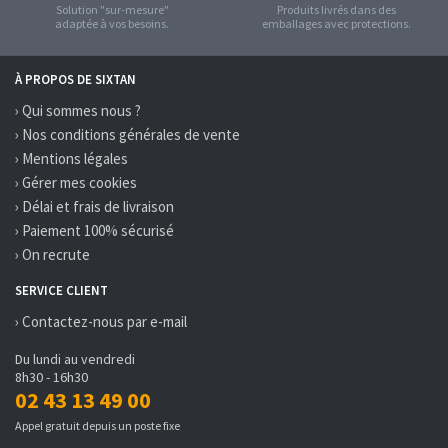
Solution "sur-mesure"
Produits livrés dans des
adaptée à vos besoins.
emballages avec protections.
À PROPOS DE SIXTAN
› Qui sommes nous ?
› Nos conditions générales de vente
› Mentions légales
› Gérer mes cookies
› Délai et frais de livraison
› Paiement 100% sécurisé
› On recrute
SERVICE CLIENT
› Contactez-nous par e-mail
Du lundi au vendredi
8h30 - 16h30
02 43 13 49 00
Appel gratuit depuis un poste fixe