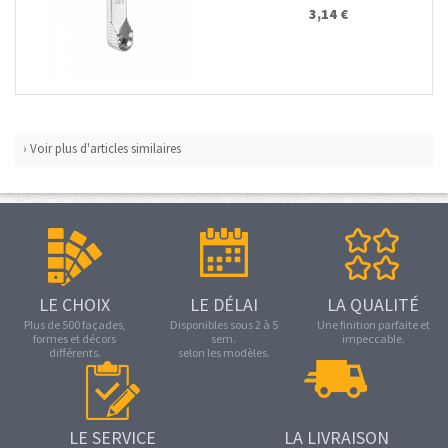
3,14 €
› Voir plus d'articles similaires
LE CHOIX
LE DÉLAI
LA QUALITÉ
Plus de 500 façades,
Disponibles sous 2 à 5
Une finition parfaite et
formes et décors
sem.
impeccable.
différents.
selon les modèles.
LE SERVICE
LA LIVRAISON