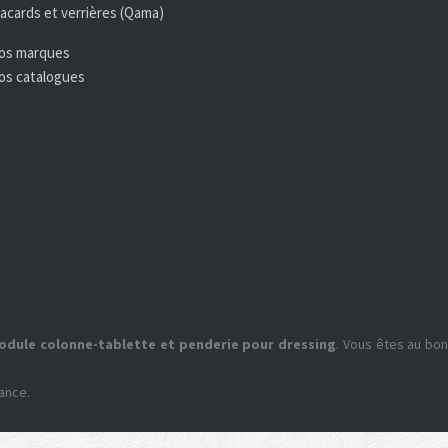
lacards et verrières (Qama)
Nos marques
Nos catalogues
odule colonne-tablette et penderie pour dressing
. Vous êtes au bo
rance.