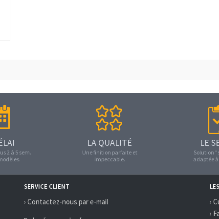
ÉLAI
LA QUALITÉ
LE S
us 2 à 5 sem.
Une finition parfaite et
Solution 
 modèles.
impeccable.
adaptée à 
SERVICE CLIENT
LE
› Contactez-nous par e-mail
› C
› F