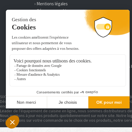
› Mentions légales
› Gérer mes cookies
› Délai et frais de livraison
› Paiement 100% sécurisé
› On recrute
Une société du groupe :
Abonnez-vous à la newsletter Sixtan.fr pour recevoir nos
MOYENS DE PAIEMENT
SIXTAN distribue, conditionne et achemine des produits d'équipement et de 
Découvrez de nombreuses références pour aménager votre intérieur : v
endroit !
Leader de l'équipement de cuisine en ligne, nous sommes distributeurs de
Nous mettons à jour nos produits quotidiennement sur notre site. Notre logi
Des questions sur votre commande ou le choix de vos produits, notre servi