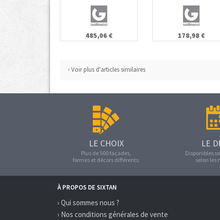
485,06 €
178,98 €
› Voir plus d'articles similaires
LE CHOIX
LE D
Plus de 500 façades,
Disponibles so
formes et décors différents.
selon les
À PROPOS DE SIXTAN
› Qui sommes nous ?
› Nos conditions générales de vente