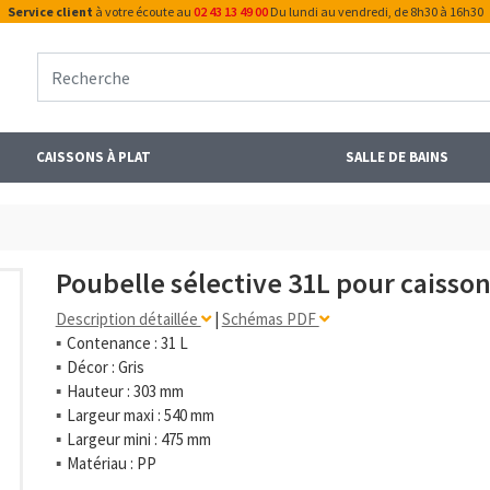
Service client
à votre écoute au
02 43 13 49 00
Du lundi au vendredi, de 8h30 à 16h30
CAISSONS À PLAT
SALLE DE BAINS
Poubelle sélective 31L pour caisson
Description détaillée
|
Schémas PDF
Contenance : 31 L
Décor : Gris
Hauteur : 303 mm
Largeur maxi : 540 mm
Largeur mini : 475 mm
Matériau : PP