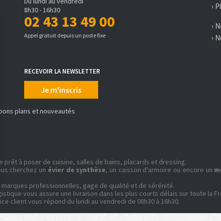
Du lundi au vendredi
› P
8h30 - 16h30
02 43 13 49 00
› 
Appel gratuit depuis un poste fixe
› 
RECEVOIR LA NEWSLETTER
Je m'inscris
 bons plans et nouveautés
prêt à poser de cuisine, salles de bains, placards et dressing.
ous cherchez un
évier de synthèse
, un caisson d'armoire ou encore un
m
 marques professionnelles, gage de qualité et de sérénité.
stique vous assure une livraison dans les plus courts délais sur toute la F
ce client vous répond du lundi au vendredi de 08h30 à 16h30.