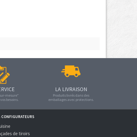
ERVICE
LA LIVRAISON
"sur-mesure"
Produits livrés dans des
vos besoins.
emballages avec protections.
S CONFIGURATEURS
uisine
açades de tiroirs