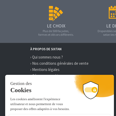
LE CHOIX
LE D
Plus de 500 façades,
Disponibles so
formes et décors différents.
selon les
À PROPOS DE SIXTAN
› Qui sommes nous ?
› Nos conditions générales de vente
› Mentions légales
› Gérer mes cookies
› Délai et frais de livraison
› Paiement 100% sécurisé
› On recrute
Une société du groupe :