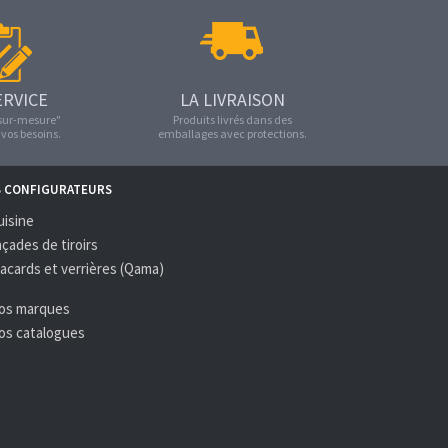
ERVICE
LA LIVRAISON
"sur-mesure"
Produits livrés dans des
vos besoins.
emballages avec protections.
S CONFIGURATEURS
uisine
açades de tiroirs
lacards et verrières (Qama)
Nos marques
Nos catalogues