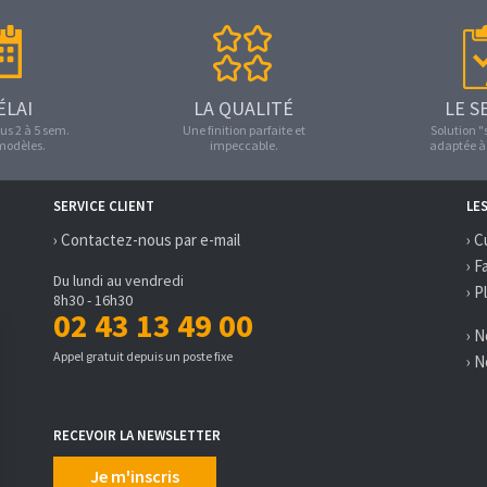
ÉLAI
LA QUALITÉ
LE S
us 2 à 5 sem.
Une finition parfaite et
Solution 
 modèles.
impeccable.
adaptée à 
SERVICE CLIENT
LE
› Contactez-nous par e-mail
› C
› F
Du lundi au vendredi
› P
8h30 - 16h30
02 43 13 49 00
› 
Appel gratuit depuis un poste fixe
› 
RECEVOIR LA NEWSLETTER
Je m'inscris