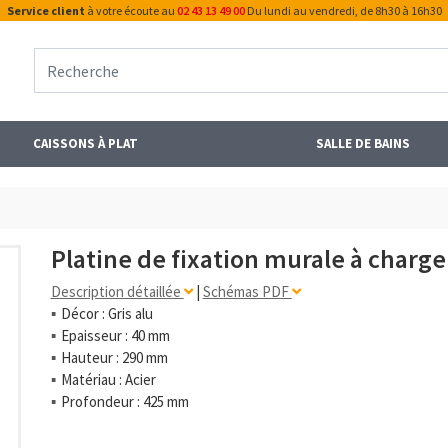
Service client
à votre écoute au
02 43 13 49 00
Du lundi au vendredi, de 8h30 à 16h30
CAISSONS À PLAT
SALLE DE BAINS
Platine de fixation murale à charge
Description détaillée
|
Schémas PDF
Décor : Gris alu
Epaisseur : 40 mm
Hauteur : 290 mm
Matériau : Acier
Profondeur : 425 mm