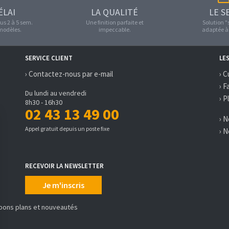
ÉLAI
LA QUALITÉ
LE S
us 2 à 5 sem.
Une finition parfaite et
Solution 
 modèles.
impeccable.
adaptée à 
SERVICE CLIENT
LE
› Contactez-nous par e-mail
› C
› F
Du lundi au vendredi
› P
8h30 - 16h30
02 43 13 49 00
› 
Appel gratuit depuis un poste fixe
› 
RECEVOIR LA NEWSLETTER
Je m'inscris
 bons plans et nouveautés