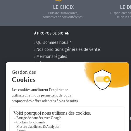
LE CHOIX
LE D
Plus de 500 façades,
Disponibles so
formes et décors différents.
selon les
À PROPOS DE SIXTAN
› Qui sommes nous ?
› Nos conditions générales de vente
› Mentions légales
› Gérer mes cookies
› Délai et frais de livraison
› Paiement 100% sécurisé
› On recrute
Une société du groupe :
Abonnez-vous à la newsletter Sixtan.fr pour recevoir nos
MOYENS DE PAIEMENT