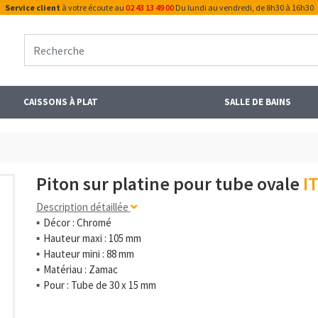
Service client
à votre écoute au
02 43 13 49 00
Du lundi au vendredi, de 8h30 à 16h30
CAISSONS À PLAT
SALLE DE BAINS
Piton sur platine pour tube ovale
I
Description détaillée
Décor : Chromé
Hauteur maxi : 105 mm
Hauteur mini : 88 mm
Matériau : Zamac
Pour : Tube de 30 x 15 mm