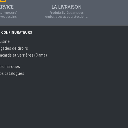
ERVICE
LA LIVRAISON
"sur-mesure"
Produits livrés dans des
vos besoins.
emballages avec protections.
S CONFIGURATEURS
uisine
açades de tiroirs
lacards et verrières (Qama)
Nos marques
Nos catalogues