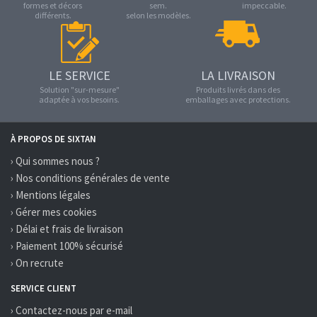
formes et décors
sem.
impeccable.
différents.
selon les modèles.
LE SERVICE
LA LIVRAISON
Solution "sur-mesure"
Produits livrés dans des
adaptée à vos besoins.
emballages avec protections.
À PROPOS DE SIXTAN
› Qui sommes nous ?
› Nos conditions générales de vente
› Mentions légales
› Gérer mes cookies
› Délai et frais de livraison
› Paiement 100% sécurisé
› On recrute
SERVICE CLIENT
› Contactez-nous par e-mail