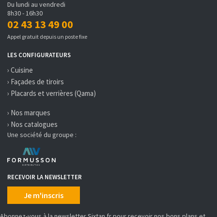
Du lundi au vendredi
8h30 - 16h30
02 43 13 49 00
Appel gratuit depuis un poste fixe
LES CONFIGURATEURS
› Cuisine
› Façades de tiroirs
› Placards et verrières (Qama)
› Nos marques
› Nos catalogues
Une société du groupe :
RECEVOIR LA NEWSLETTER
Je m'inscris
Abonnez-vous à la newsletter Sixtan.fr pour recevoir nos bons plans et