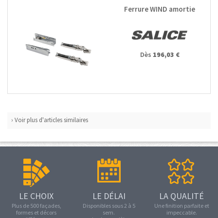
Ferrure WIND amortie
Dès
196,03 €
› Voir plus d'articles similaires
LE CHOIX
LE DÉLAI
LA QUALITÉ
Plus de 500 façades,
Disponibles sous 2 à 5
Une finition parfaite et
formes et décors
sem.
impeccable.