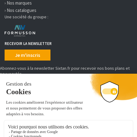
› Nos marques
› Nos catalogues
Une société du groupe :
RECEVOIR LA NEWSLETTER
Je m'inscris
Abonnez-vous à la newsletter Sixtan.fr pour recevoir nos bons plans et
nouveautés
MOYENS DE PAIEMENT
SIXTAN distribue, conditionne et achemine des produits d'équipement et
de prêt à poser de cuisine, salles de bains, placards et dressing.
Découvrez de nombreuses références pour aménager votre intérieur :
vous cherchez un
évier de synthèse
, un caisson d'armoire ou encore u
module colonne-tablette et penderie pour dressing
. Vous êtes au
bon endroit !
Leader de l'équipement de cuisine en ligne, nous sommes distributeurs de