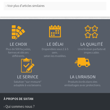
› Voir plus d'articles similaires
LE CHOIX
LE DÉLAI
LA QUALITÉ
Plus de 500 façades,
Disponibles sous 2 à 5
Une finition parfaite et
formes et décors
sem.
impeccable.
différents.
selon les modèles.
LE SERVICE
LA LIVRAISON
Solution "sur-mesure"
Produits livrés dans des
adaptée à vos besoins.
emballages avec protections.
À PROPOS DE SIXTAN
› Qui sommes nous ?